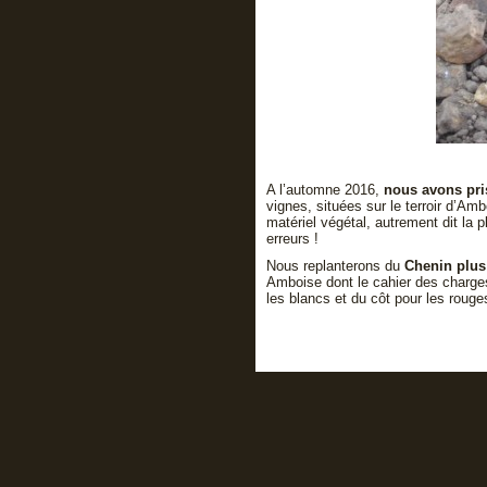
A l’automne 2016,
nous avons pri
vignes, situées sur le terroir d’A
matériel végétal, autrement dit la 
erreurs !
Nous replanterons du
Chenin plus 
Amboise dont le cahier des charge
les blancs et du côt pour les rouge